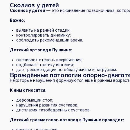
деформации стоп;
нарушения развития суставов;
дисплазия тазобедренных суставов.
Детский травматолог-ортопед в Пушкине проводит:
раннюю диагностику;
контроль развития;
подбор лечения и рекомендаций.
Дисплазия тазобедренных суставов
Дисплазия тазобедренных суставов у детей
— состояние, при 
Важно:
выявить на раннем этапе;
начать коррекцию;
контролировать развитие.
Своевременное лечение позволяет избежать серьёзных последст
Подбор ортопедической обуви
Правильно подобранная обувь играет важную роль в профилактике
Подбор ортопедической обуви в Пушкине включает:
оценку стопы;
рекомендации по типу обуви;
подбор стелек и ортопедических изделий.