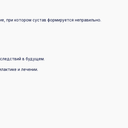
ательной системы ребёнка.
а
следование.
 Пушкине или Шушарах
04-58-56 или через форму на сайте. Клиника работает
1:00.
жение рядом с остановками общественного