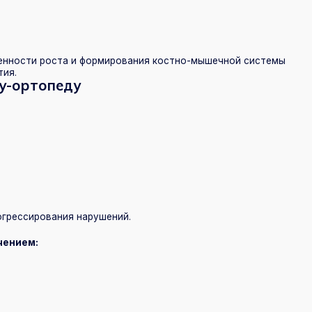
топеду
рования нарушений.
:
восстановления, чтобы избежать хронических проблем.