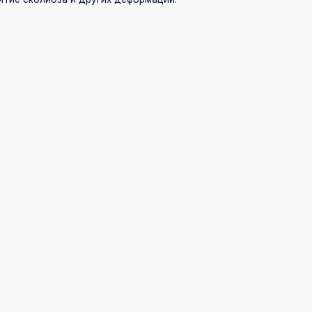
ет наблюдения и коррекции.
о аппарата у детей