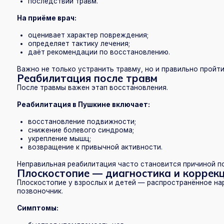
После травмы важен этап восстановления.
Реабилитация в Пушкине включает:
восстановление подвижности;
снижение болевого синдрома;
укрепление мышц;
возвращение к привычной активности.
Неправильная реабилитация часто становится причиной повторных
Плоскостопие — диагностика и коррекция
Плоскостопие у взрослых и детей — распространённое нарушение,
позвоночник.
Симптомы:
быстрая утомляемость ног;
боли в стопах;
дискомфорт при ходьбе;
нарушение походки.
Ортопед в Пушкине:
проводит диагностику;
оценивает степень плоскостопия;
подбирает рекомендации;
назначает ортопедические изделия при необходимости.
Нарушение осанки и проверка осанки
Нарушение осанки — частая проблема у детей и взрослых.