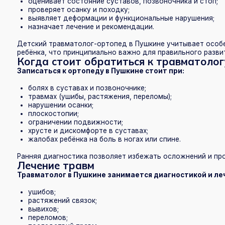
Когда стоит обратиться к травматологу-ор
Записаться к ортопеду в Пушкине стоит при:
болях в суставах и позвоночнике;
травмах (ушибы, растяжения, переломы);
нарушении осанки;
плоскостопии;
ограничении подвижности;
хрусте и дискомфорте в суставах;
жалобах ребёнка на боль в ногах или спине.
Ранняя диагностика позволяет избежать осложнений и прогресси
Лечение травм
Травматолог в Пушкине занимается диагностикой и лечением
ушибов;
растяжений связок;
вывихов;
переломов;
последствий травм.
На приёме врач:
оценивает характер повреждения;
определяет тактику лечения;
даёт рекомендации по восстановлению.
Важно не только устранить травму, но и правильно пройти этап 
Реабилитация после травм