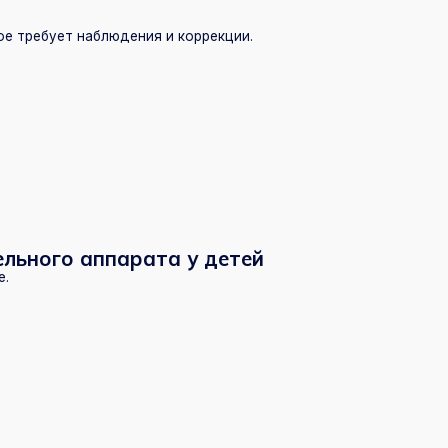
котором сустав формируется неправильно.
вий в будущем.
 и лечении.