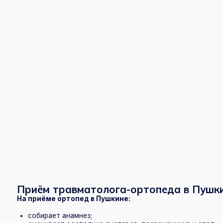
Приём травматолога-ортопеда в Пушкине — 
На приёме ортопед в Пушкине:
собирает анамнез;
оценивает состояние суставов, позвоночника и стоп;
проверяет осанку и походку;
выявляет деформации и функциональные нарушения;
назначает лечение и рекомендации.
Детский травматолог-ортопед в Пушкине учитывает особенности
ребёнка, что принципиально важно для правильного развития.