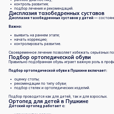
Подбор проводится как для детей, так и для взрослых.
Ортопед для детей в Пушкине
Детский ортопед работает с:
нарушениями осанки;
плоскостопием;
сколиозом;
врождёнными патологиями;
последствиями травм.
Основная задача — обеспечить правильное развитие опорно-двиг
Как проходит приём травматолога-ортопед
Приём длится в среднем 30–40 минут.
Врач:
проводит диагностику;
оценивает состояние;
назначает лечение;
даёт рекомендации.
При необходимости пациент направляется на дополнительное об
Как записаться к травматологу-ортопеду в
Запись к травматологу-ортопеду доступна по телефону +7 (812) 4
ежедневно: в будние дни с 8:00 до 21:00, в выходные — с 9:00 до 2
Пушкин:
ул. Вячеслава Шишкова, 28, корп. 3 — удобное располо
транспорта.