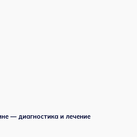
диагностика и лечение
 роста и формирования костно-мышечной системы