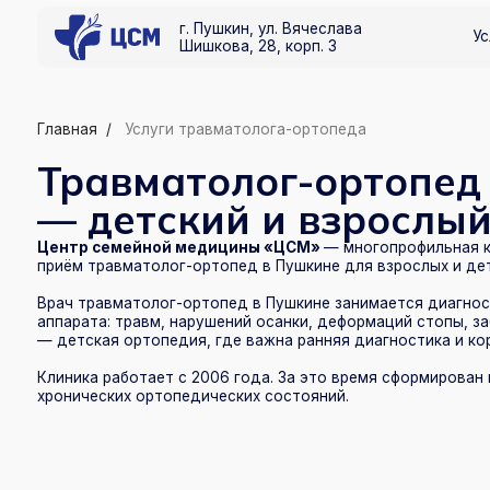
г. Пушкин, ул. Вячеслава
Услуги
Шишкова, 28, корп. 3
Главная
/
Услуги травматолога-ортопеда
Травматолог-ортопед в
— детский и взрослый п
Центр семейной медицины «ЦСМ»
— многопрофильная клиника 
приём травматолог-ортопед в Пушкине для взрослых и детей. Кон
Врач травматолог-ортопед в Пушкине занимается диагностикой и
аппарата: травм, нарушений осанки, деформаций стопы, заболева
— детская ортопедия, где важна ранняя диагностика и корректная
Клиника работает с 2006 года. За это время сформирован практич
хронических ортопедических состояний.