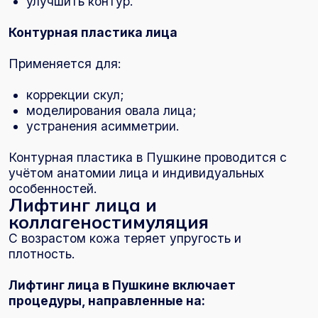
Регулярные процедуры дают накопительный
эффект.
Как проходит приём
косметолога
Приём длится в среднем 30–60 минут.
Врач:
проводит диагностику;
подбирает процедуры;
выполняет уход или инъекции;
даёт рекомендации по домашнему уходу.
Многие процедуры можно провести сразу в
день обращения.
Как записаться к косметологу в
Пушкине или Шушарах
Запись к косметологу доступна по телефону +7
(812) 404-58-56 или через форму на сайте.
Клиника работает ежедневно: в будние дни с
8:00 до 21:00, в выходные — с 9:00 до 21:00.
Пушкин:
ул. Вячеслава Шишкова, 28, корп. 3 —
удобное расположение рядом с остановками
общественного транспорта.