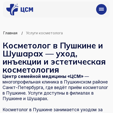
Главная
/
Услуги косметолога
Косметолог в Пушкине и
Шушарах — уход,
инъекции и эстетическая
косметология
Центр семейной медицины «ЦСМ»
—
многопрофильная клиника в Пушкинском районе
Санкт-Петербурга, где ведёт приём косметолог
в Пушкине. Услуги доступны в филиалах в
Пушкине и Шушарах.
Косметолог в Пушкине занимается уходом за
кожей лица, коррекцией возрастных изменений,
лечением акне и улучшением качества кожи. В
клинике представлены как уходовые процедуры
(чистка лица, пилинг, массаж), так и
инъекционная косметология (ботокс, филлеры,