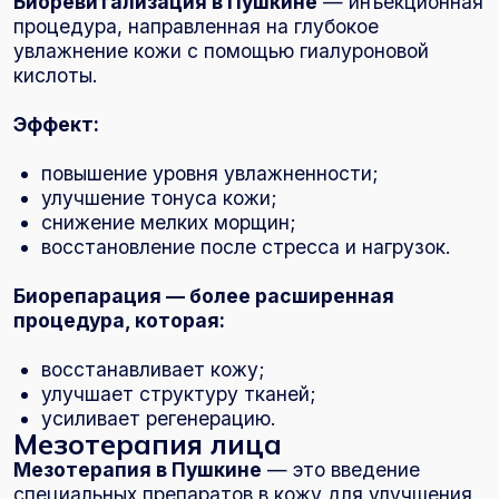
Мезотерапия позволяет точечно
воздействовать на проблему и улучшить
состояние кожи.
Инъекции ботокса (Ксеомин,
Диспорт)
Инъекции ботокса в Пушкине (Ксеомин,
Диспорт) применяются для коррекции
мимических морщин.
Процедура позволяет:
расслабить мышцы;
разгладить морщины;
предотвратить их углубление.
Чаще всего применяется для:
лба;
межбровной зоны;
области вокруг глаз.
Результат выглядит естественно при
правильной работе врача.