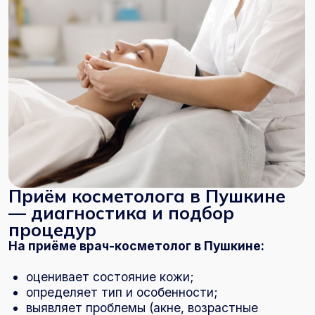
Приём косметолога в Пушкине
— диагностика и подбор
процедур
На приёме врач-косметолог в Пушкине:
оценивает состояние кожи;
определяет тип и особенности;
выявляет проблемы (акне, возрастные
изменения, обезвоженность);
подбирает процедуры;
формирует индивидуальный план ухода.
Важно: косметология — это не разовая
процедура, а системная работа с кожей.
Чистка лица в Пушкине —
профессиональный уход за
кожей
Чистка лица в Пушкине — базовая процедура,
которая позволяет очистить кожу, улучшить её
состояние и подготовить к дальнейшему уходу.
Виды чистки: