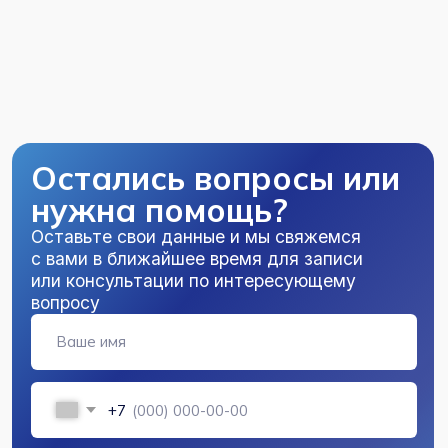
Адрес
г. Пушкин, ул. Вячеслава Шишкова, 28,
корп. 3
Шушары, Пулковское Отделение,
Переведенская ул., 4, корп. 2, стр. 2
Часы работы (г. Пушкин)
Пн–Пт с 8:00 до 21:00
Сб–Вс с 9:00 до 21:00
Часы работы (Шушары)
Пн–Вс с 9:00 до 21:00
Телефон
+7 (812) 404-58-56
+7 (812) 716-24-50