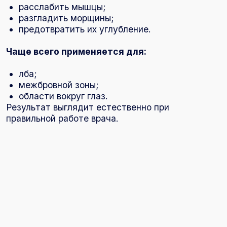
скорректировать форму;
улучшить контур.
Контурная пластика лица
Применяется для:
коррекции скул;
моделирования овала лица;
устранения асимметрии.
Контурная пластика в Пушкине проводится с
учётом анатомии лица и индивидуальных
особенностей.
Лифтинг лица и
коллагеностимуляция
С возрастом кожа теряет упругость и
плотность.
Лифтинг лица в Пушкине включает
процедуры, направленные на:
подтяжку кожи;
улучшение овала лица;
повышение плотности тканей.