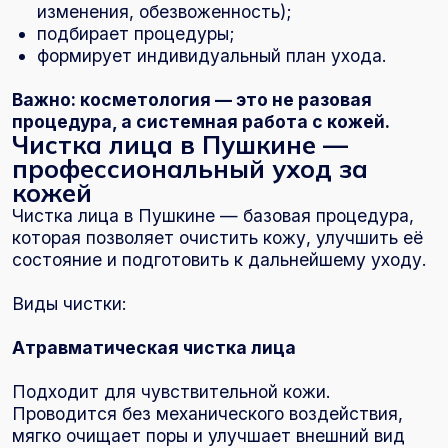
Атравматическая чистка лица
Подходит для чувствительной кожи.
Проводится без механического воздействия,
мягко очищает поры и улучшает внешний вид
кожи.
Комбинированная чистка лица
Сочетает ручную и аппаратную методику.
Подходит при выраженных загрязнениях и
проблемной коже.
Ультразвуковая чистка лица
Аппаратная процедура, которая:
очищает поры;
улучшает микроциркуляцию;
делает кожу более ровной.
Регулярная чистка лица позволяет
поддерживать кожу в хорошем состоянии и
предотвращать воспаления.
Пилинг лица — обновление