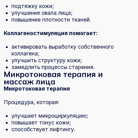
Шушары (Пулковское отделение):
Переведенская ул., 4, корп. 2, стр. 2 — в
шаговой доступности для жителей жилых
кварталов Шушар и Пулково.
На приёме косметолог проводит
диагностику и выполняет процедуры. Вы
получаете комплексный уход за кожей в
одном месте — без ожидания и лишних
направлений.