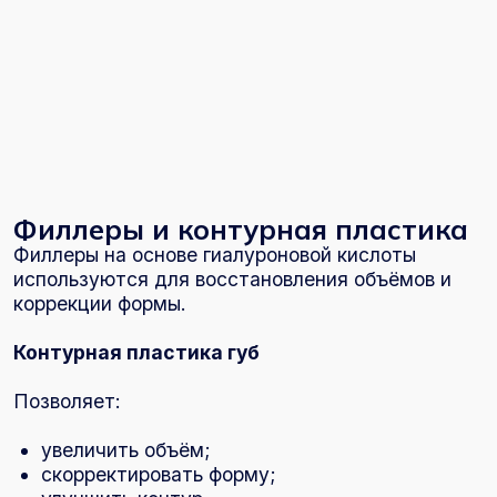
Коллагеностимуляция помогает:
активировать выработку собственного
коллагена;
улучшить структуру кожи;
замедлить процессы старения.
Микротоковая терапия и
массаж лица
Микротоковая терапия
Процедура, которая:
улучшает микроциркуляцию;
повышает тонус кожи;
способствует лифтингу.
Массаж лица
Помогает:
улучшить кровообращение;
снять напряжение;
улучшить цвет лица;
поддерживать тонус кожи.