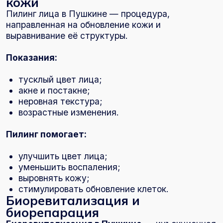
Эффект:
повышение уровня увлажненности;
улучшение тонуса кожи;
снижение мелких морщин;
восстановление после стресса и нагрузок.
Биорепарация — более расширенная
процедура, которая:
восстанавливает кожу;
улучшает структуру тканей;
усиливает регенерацию.
Мезотерапия лица
Мезотерапия в Пушкине
— это введение
специальных препаратов в кожу для улучшения
её состояния.
Показания:
тусклая кожа;
первые признаки старения;
акне и воспаления;
выпадение волос (в трихологии)