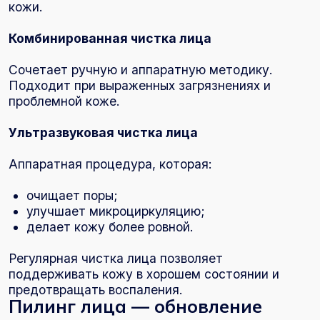
кожи
Пилинг лица в Пушкине — процедура,
направленная на обновление кожи и
выравнивание её структуры.
Показания:
тусклый цвет лица;
акне и постакне;
неровная текстура;
возрастные изменения.
Пилинг помогает:
улучшить цвет лица;
уменьшить воспаления;
выровнять кожу;
стимулировать обновление клеток.
Биоревитализация и
биорепарация
Биоревитализация в Пушкине
— инъекционная
процедура, направленная на глубокое
увлажнение кожи с помощью гиалуроновой
кислоты.