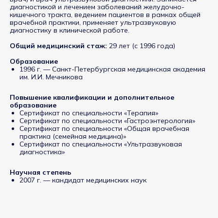
диагностикой и лечением заболеваний желудочно-
кишечного тракта, ведением пациентов в рамках общей
врачебной практики, применяет ультразвуковую
диагностику в клинической работе.
Общий медицинский стаж:
29 лет (с 1996 года)
Образование
1996 г. — Санкт-Петербургская медицинская академия
им. И.И. Мечникова
Повышение квалификации и дополнительное
Центр
образование
Семейной
Сертификат по специальности «Терапия»
Медицины
Сертификат по специальности «Гастроэнтерология»
Сертификат по специальности «Общая врачебная
практика (семейная медицина)»
Сертификат по специальности «Ультразвуковая
г. Пушкин, ул.
Вячеслава Шишкова,
диагностика»
28, корп. 3
Шушары, Пулковское
Научная степень
Отделение,
Переведенская ул.,
2007 г. — кандидат медицинских наук
4, корп. 2, стр. 2