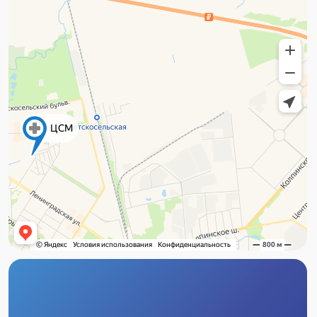
Адрес
г. Пушкин, ул. Вячеслава Шишкова, 28,
корп. 3
Шушары, Пулковское Отделение,
Переведенская ул., 4, корп. 2, стр. 2
Часы работы (г. Пушкин)
Пн–Пт с 8:00 до 21:00
Сб–Вс с 9:00 до 21:00
Часы работы (Шушары)
Пн–Вс с 9:00 до 21:00
Телефон
+7 (812) 404-58-56
+7 (812) 716-24-50
Почта