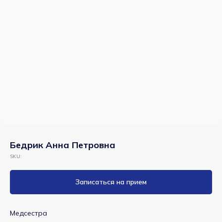
Бедрик Анна Петровна
SKU:
Центр
Семейной
Записаться на прием
Медицины
г. Пушкин, ул.
Медсестра
Вячеслава Шишкова,