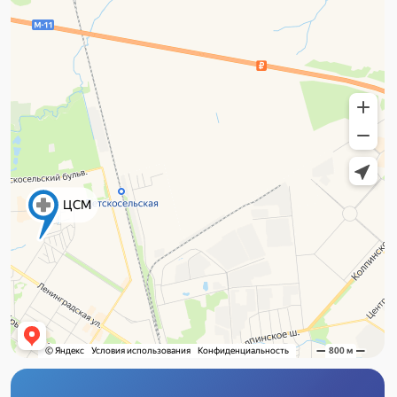
Адрес
г. Пушкин, ул. Вячеслава Шишкова, 28,
корп. 3
Шушары, Пулковское Отделение,
Переведенская ул., 4, корп. 2, стр. 2
Часы работы (г. Пушкин)
Пн–Пт с 8:00 до 21:00
Сб–Вс с 9:00 до 21:00
Часы работы (Шушары)
Пн–Вс с 9:00 до 21:00