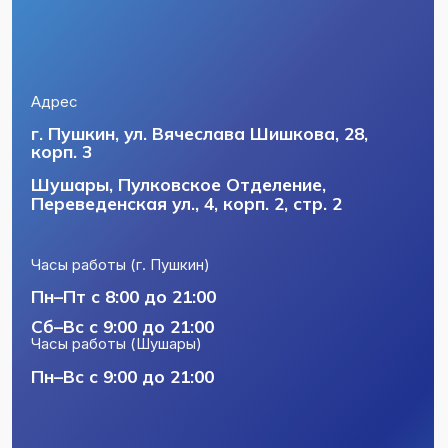
Телефон
+7 (812) 404-58-56
+7 (812) 716-24-50
Почта
csmeizs@mail.ru
Политика конфиденциальности
Пользовательское соглашение
Лицензии и юридическая информация
Разработка сайта