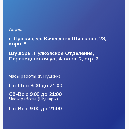
Телефон
+7 (812) 404-58-56
+7 (812) 716-24-50
Почта
csmeizs@mail.ru
Политика конфиденциальности
Пользовательское соглашение
Лицензии и юридическая информация
Разработка сайта