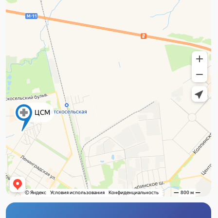
Адрес
г. Пушкин, ул. Вячеслава Шишкова, 28,
корп. 3
Шушары, Пулковское Отделение,
Переведенская ул., 4, корп. 2, стр. 2
Часы работы (г. Пушкин)
Пн–Пт с 8:00 до 21:00
Сб–Вс с 9:00 до 21:00
Часы работы (Шушары)
Пн–Вс с 9:00 до 21:00