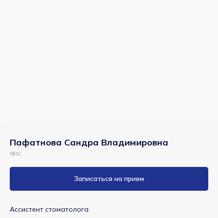
Пафатнова Сандра Владимировна
SKU:
Центр
Семейной
Записаться на прием
Медицины
г. Пушкин, ул.
Ассистент стоматолога
Вячеслава Шишкова,