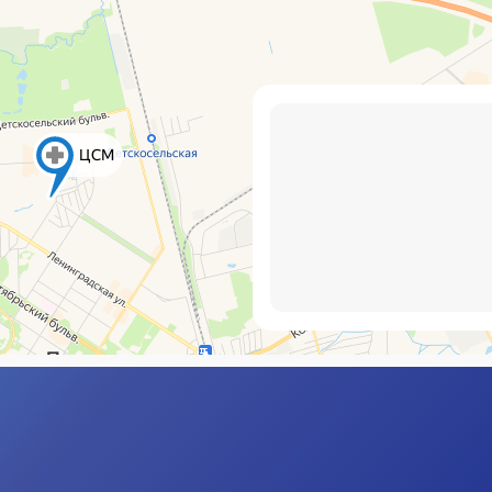
М
г. 
кор
Шу
Пер
Часы работы (г. Пушкин)
Телефон
Пн–Пт с 8:00 до
+7 (812) 404-58-56
21:00
Сб–Вс с 9:00 до 21:00
+7 (812) 716-24-50
Часы работы (Шушары)
Пн–Вс с 9:00 до 21:00