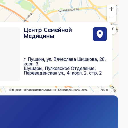
едицины
Пушкин, ул. Вячеслава Шишкова, 28,
п. 3
шары, Пулковское Отделение,
еведенская ул., 4, корп. 2, стр. 2
Почта
csmeizs@mail.ru