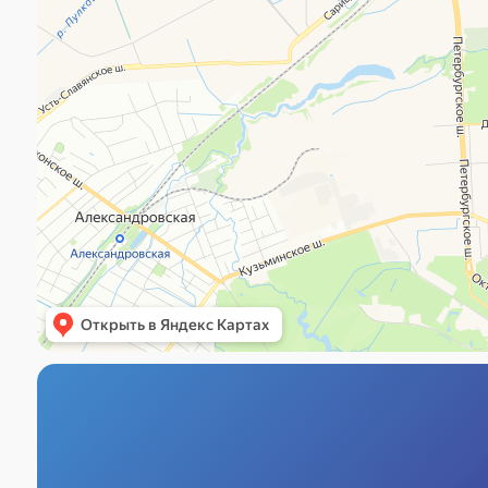
Адрес
г. Пушкин, ул. Вячеслава
Шишкова, 28, корп. 3
Шушары, Пулковское Отделение,
Переведенская ул., 4, корп. 2, стр.